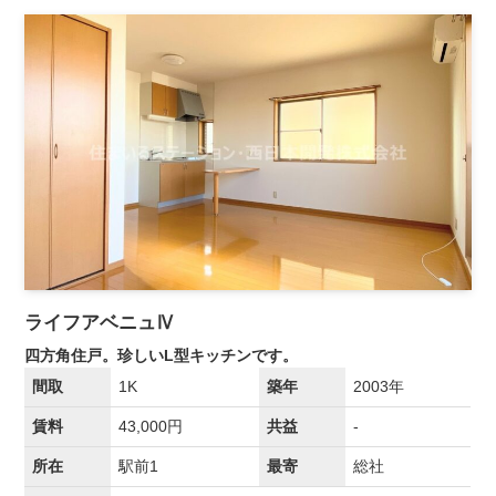
ライフアベニュⅣ
四方角住戸。珍しいL型キッチンです。
間取
1K
築年
2003年
賃料
43,000円
共益
-
所在
駅前1
最寄
総社