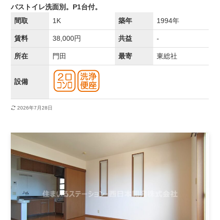
バストイレ洗面別。P1台付。
間取
1K
築年
1994年
賃料
38,000円
共益
-
所在
門田
最寄
東総社
設備
2026年7月28日