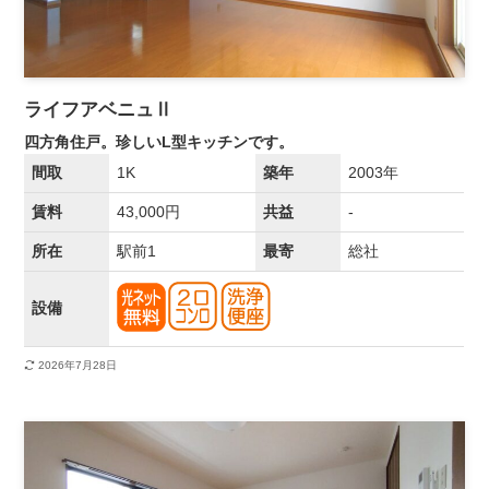
ライフアベニュⅡ
四方角住戸。珍しいL型キッチンです。
間取
1K
築年
2003年
賃料
43,000円
共益
-
所在
駅前1
最寄
総社
設備
2026年7月28日