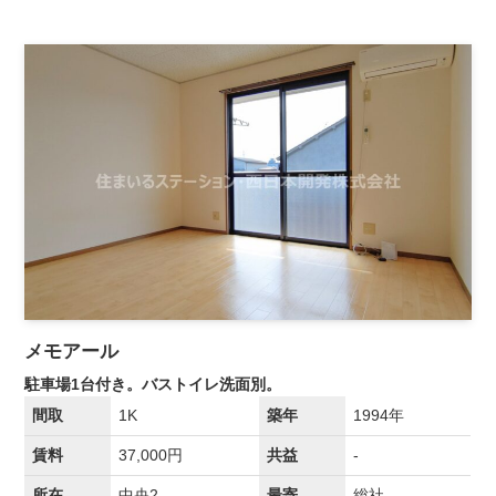
メモアール
駐車場1台付き。バストイレ洗面別。
間取
1K
築年
1994年
賃料
37,000円
共益
-
所在
中央2
最寄
総社