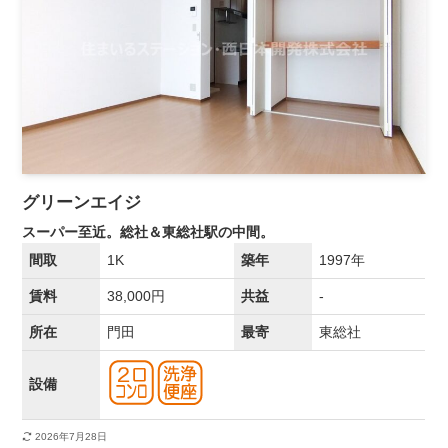
グリーンエイジ
スーパー至近。総社＆東総社駅の中間。
間取
1K
築年
1997年
賃料
38,000円
共益
-
所在
門田
最寄
東総社
設備
2026年7月28日