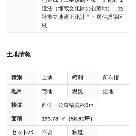
地造成等工事規制区域、文化財保
護法（埋蔵文化財の包蔵地）、総
社市立地適正化計画・居住誘導区
域
土地情報
種別
土地
権利
所有権
地目
宅地
現況
更地
接道
西側 公道幅員約6ｍ
面積
193.78 ㎡（58.61坪）
セットバ
不要
私道
–