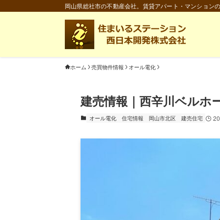
岡山県総社市の不動産会社。賃貸アパート・マンション
ホーム
売買物件情報
オール電化
建売情報｜西辛川ベルホ
オール電化
住宅情報
岡山市北区
建売住宅
2