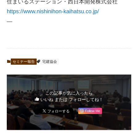
住まいるステーション・西日本開発株式会社
https://www.nishinihon-kaihatsu.co.jp/
—
セミナー報告
宅建協会
この記事が気に入ったら
いいね または フォローしてね！
Follow Me