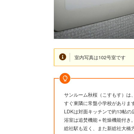
室内写真は102号室です
サンルーム秋桜（こすもす）は、
すぐ東隣に常盤小学校がありま
LDKは対面キッチンで約13帖
浴室は追焚機能＋乾燥機能付き
総社駅も近く、また新総社大橋