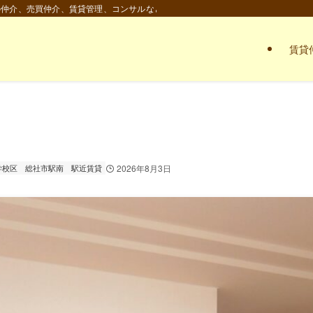
の仲介、売買仲介、賃貸管理、コンサルなど。
賃貸
学校区
総社市駅南
駅近賃貸
2026年8月3日