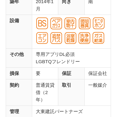
築年
2014年1
向き
南
月
設備
その他
専用アプリDL必須
LGBTQフレンドリー
損保
要
保証
保証会社
契約
普通賃貸
取引
一般媒介
借（2
年）
管理
大東建託パートナーズ