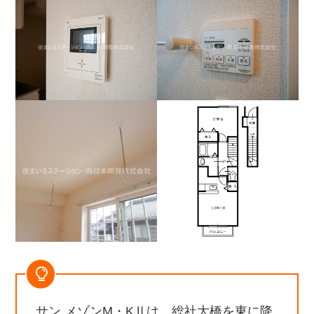
サン メゾンM・KⅡは、総社大橋を東に降