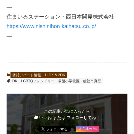
—
住まいるステーション・西日本開発株式会社
https://www.nishinihon-kaihatsu.co.jp/
—
賃貸アパート情報
1LDK & 2DK
DK
LGBTQフレンドリー
常盤小学校区
総社市真壁
この記事が気に入ったら
いいね または フォローしてね！
Follow Me