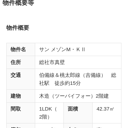
物件概要等
物件概要
物件名
サン メゾンM・ＫⅡ
住所
総社市真壁
交通
伯備線＆桃太郎線（吉備線） 総
社駅 徒歩約15分
建物
木造（ツーバイフォー）2階建
間取
1LDK（
面積
42.37㎡
2階）