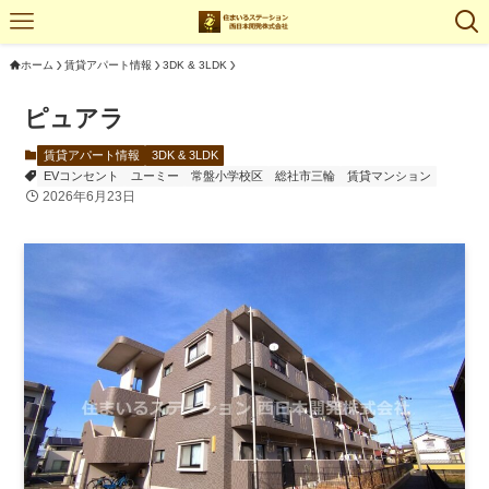
ホーム
賃貸アパート情報
3DK & 3LDK
ピュアラ
賃貸アパート情報
3DK & 3LDK
EVコンセント
ユーミー
常盤小学校区
総社市三輪
賃貸マンション
2026年6月23日