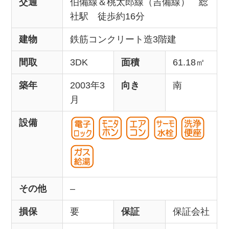
交通
伯備線＆桃太郎線（吉備線） 総
社駅 徒歩約16分
建物
鉄筋コンクリート造3階建
間取
3DK
面積
61.18㎡
築年
2003年3
向き
南
月
設備
その他
–
損保
要
保証
保証会社