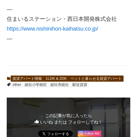
—
住まいるステーション・西日本開発株式会社
https://www.nishinihon-kaihatsu.co.jp/
—
賃貸アパート情報
1LDK & 2DK
ペットと暮らせる賃貸アパート
other
総社小学校区
総社市総社
駅近賃貸
この記事が気に入ったら
いいね または フォローしてね！
Follow Me