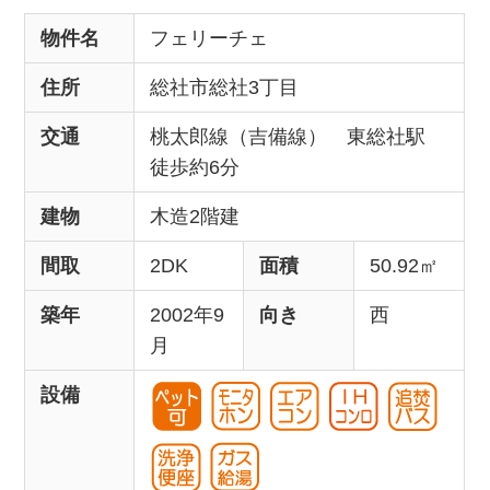
物件名
フェリーチェ
住所
総社市総社3丁目
交通
桃太郎線（吉備線） 東総社駅
徒歩約6分
建物
木造2階建
間取
2DK
面積
50.92㎡
築年
2002年9
向き
西
月
設備