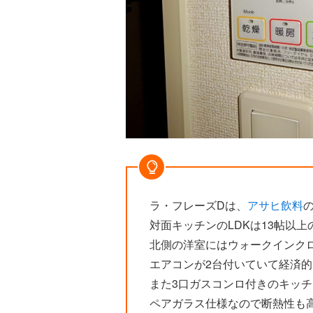
ラ・フレーズDは、
アサヒ飲料
対面キッチンのLDKは13帖以上
北側の洋室にはウォークインク
エアコンが2台付いていて経済的
また3口ガスコンロ付きのキッ
ペアガラス仕様なので断熱性も