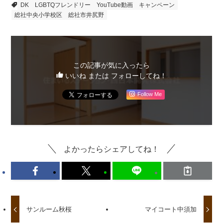
DK
LGBTQフレンドリー
YouTube動画
キャンペーン
総社中央小学校区
総社市井尻野
この記事が気に入ったら
いいね または フォローしてね！
Follow Me
よかったらシェアしてね！
サンルーム秋桜
マイコート中須加