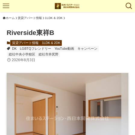
ホーム
賃貸アパート情報
1LDK & 2DK
Riverside東祥B
賃貸アパート情報
1LDK & 2DK
DK
LGBTQフレンドリー
YouTube動画
キャンペーン
総社中央小学校区
総社市井尻野
2026年8月3日