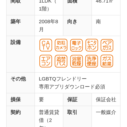
間取
1LDK（
面積
46.71㎡
1階）
築年
2008年8
向き
南
月
設備
その他
LGBTQフレンドリー
専用アプリダウンロード必須
損保
要
保証
保証会社
契約
普通賃貸
取引
一般媒介
借（2