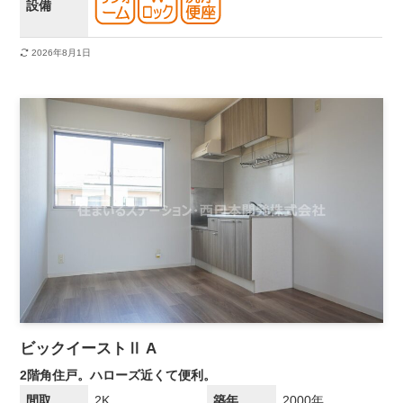
設備
2026年8月1日
ビックイーストⅡ A
2階角住戸。ハローズ近くて便利。
間取
2K
築年
2000年