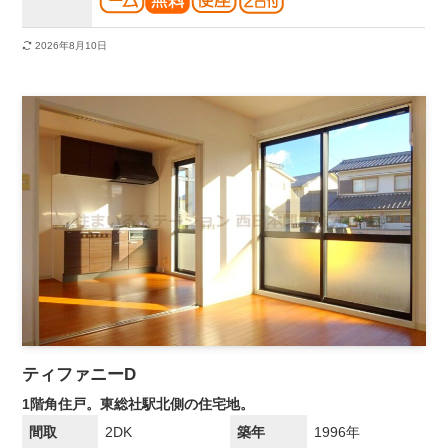
2026年8月10日
ティファニーD
1階角住戸。東総社駅北側の住宅地。
間取
2DK
築年
1996年