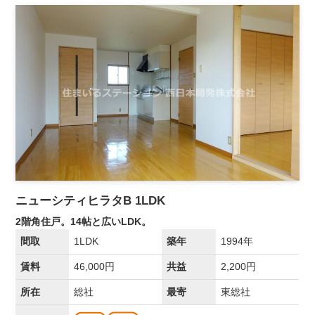
ニューシティヒラタB 1LDK
2階角住戸。14帖と広いLDK。
間取
1LDK
築年
1994年
賃料
46,000円
共益
2,200円
所在
総社
最寄
東総社