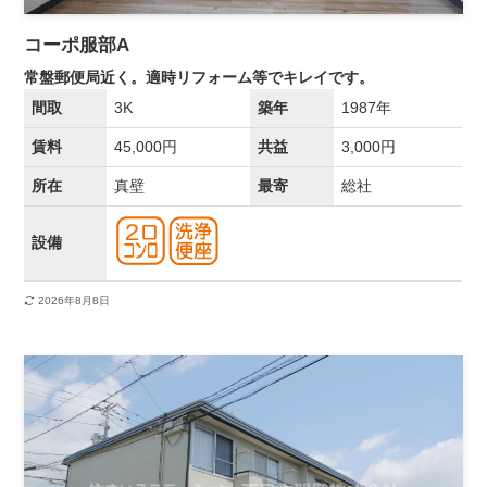
コーポ服部A
常盤郵便局近く。適時リフォーム等でキレイです。
間取
3K
築年
1987年
賃料
45,000円
共益
3,000円
所在
真壁
最寄
総社
設備
2026年8月8日