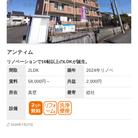
アンティム
リノベーションで16帖以上のLDKが誕生。
間取
2LDK
築年
2024年リノベ
賃料
58,000円～
共益
2,000円
所在
真壁
最寄
総社
設備
2026年7月27日