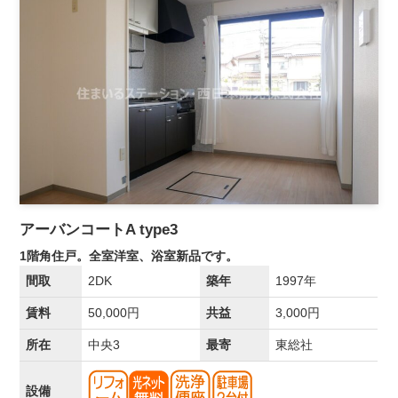
アーバンコートA type3
1階角住戸。全室洋室、浴室新品です。
間取
2DK
築年
1997年
賃料
50,000円
共益
3,000円
所在
中央3
最寄
東総社
設備