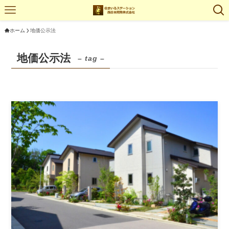
ホーム
地価公示法
地価公示法
– tag –