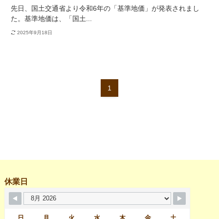
先日、国土交通省より令和6年の「基準地価」が発表されまし
た。基準地価は、「国土...
2025年9月18日
1
休業日
日
月
火
水
木
金
土