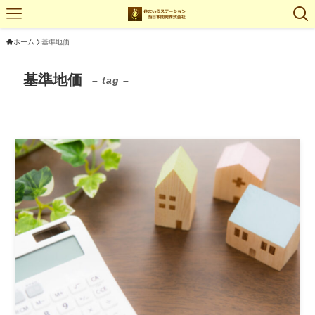
ホーム
基準地価
基準地価
– tag –