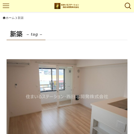
ホーム
新築
新築
– tag –