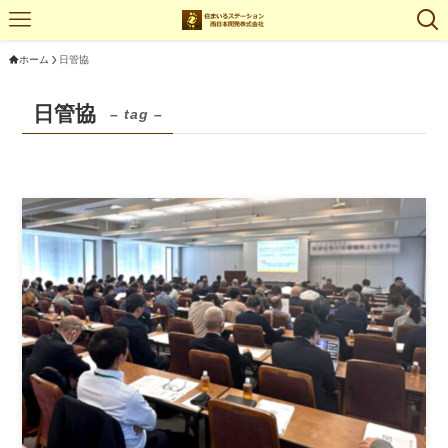
ホーム
日管協
日管協
– tag –