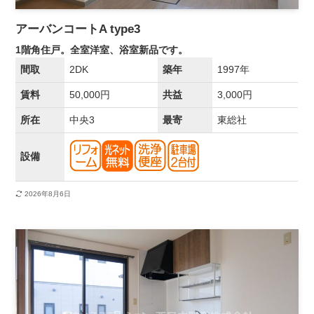
アーバンコートA type3
1階角住戸。全室洋室、浴室新品です。
間取
2DK
築年
1997年
賃料
50,000円
共益
3,000円
所在
中央3
最寄
東総社
設備
2026年8月6日