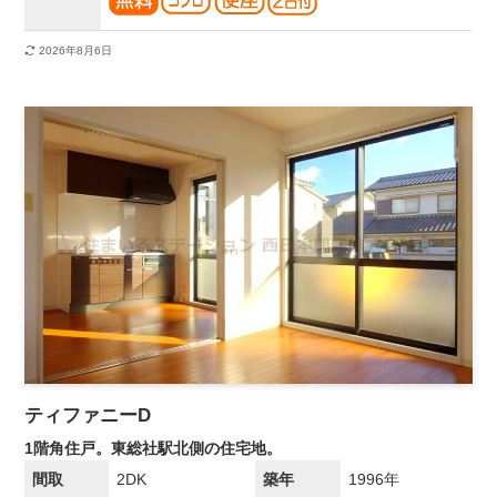
2026年8月6日
ティファニーD
1階角住戸。東総社駅北側の住宅地。
間取
2DK
築年
1996年