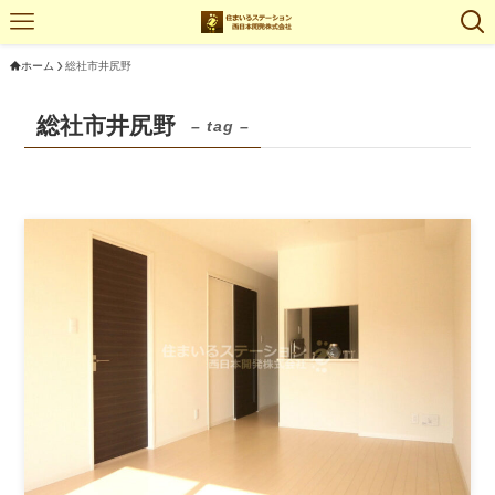
ホーム
総社市井尻野
総社市井尻野
– tag –