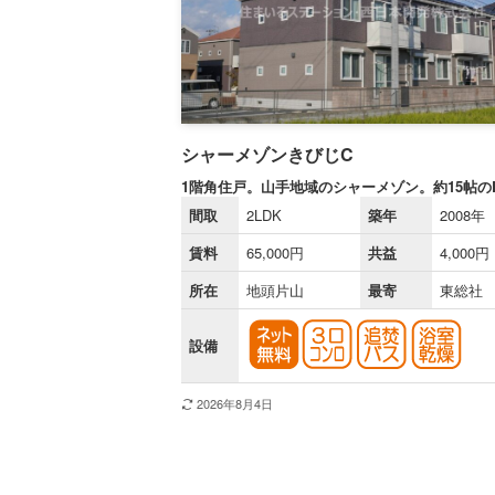
シャーメゾンきびじC
1階角住戸。山手地域のシャーメゾン。約15帖の
間取
2LDK
築年
2008年
賃料
65,000円
共益
4,000円
所在
地頭片山
最寄
東総社
設備
2026年8月4日