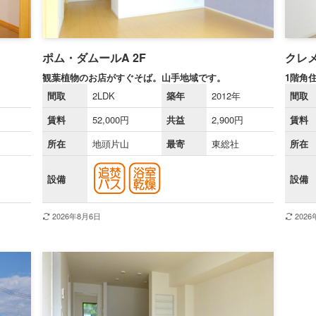
ポム・ダムールA 2F
クレ
観葉植物のお店がすぐそば。山手地域です。
1階角
間取
2LDK
築年
2012年
間取
賃料
52,000円
共益
2,900円
賃料
所在
地頭片山
最寄
東総社
所在
設備
設備
2026年8月6日
202