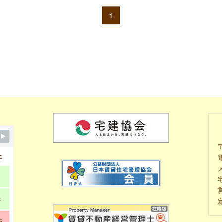
1
土
電
メ
1
8
5