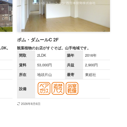
ポム・ダムールC 2F
LDK。
観葉植物のお店がすぐそば。山手地域です。
間取
2LDK
築年
2016年
賃料
53,000円
共益
2,900円
所在
地頭片山
最寄
東総社
設備
2026年8月6日