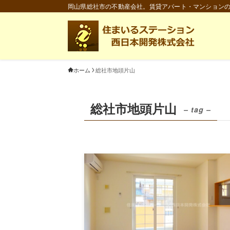
岡山県総社市の不動産会社。賃貸アパート・マンション
ホーム
総社市地頭片山
総社市地頭片山
– tag –