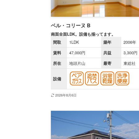
ベル・コリーヌ B
南面全面LDK。設備も揃ってます。
間取
1LDK
築年
2006年
賃料
47,000円
共益
3,300円
所在
地頭片山
最寄
東総社
設備
2026年8月6日