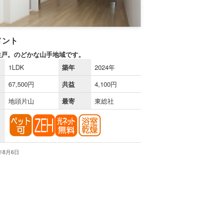
メント
住戸。のどかな山手地域です。
1LDK
築年
2024年
67,500円
共益
4,100円
地頭片山
最寄
東総社
6年8月6日