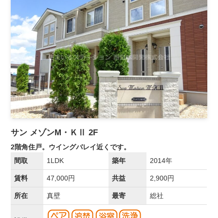
サン メゾンM・ＫⅡ 2F
2階角住戸。ウイングバレイ近くです。
間取
1LDK
築年
2014年
賃料
47,000円
共益
2,900円
所在
真壁
最寄
総社