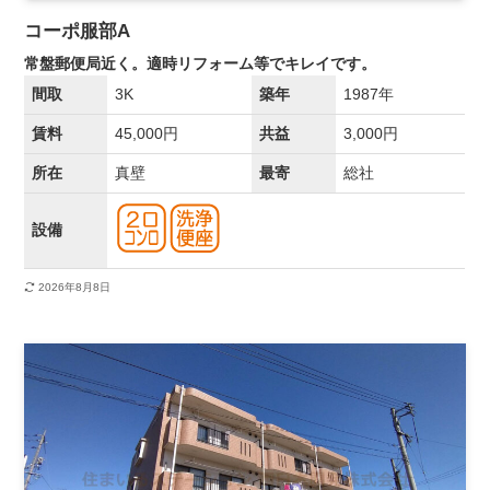
コーポ服部A
常盤郵便局近く。適時リフォーム等でキレイです。
間取
3K
築年
1987年
賃料
45,000円
共益
3,000円
所在
真壁
最寄
総社
設備
2026年8月8日