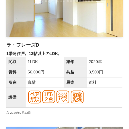
ラ・フレーズD
1階角住戸。13帖以上のLDK。
間取
1LDK
築年
2020年
賃料
56,000円
共益
3,500円
所在
真壁
最寄
総社
設備
2026年7月23日