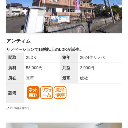
アンティム
リノベーションで16帖以上のLDKが誕生。
間取
2LDK
築年
2024年リノベ
賃料
58,000円～
共益
2,000円
所在
真壁
最寄
総社
設備
2026年7月27日