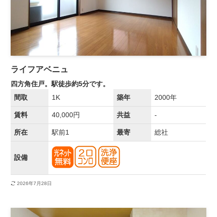
ライフアベニュ
四方角住戸。駅徒歩約5分です。
間取
1K
築年
2000年
賃料
40,000円
共益
-
所在
駅前1
最寄
総社
設備
2026年7月28日