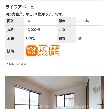
ライフアベニュⅡ
四方角住戸。珍しいL型キッチンです。
間取
1K
築年
2003年
賃料
43,000円
共益
-
所在
駅前1
最寄
総社
設備
2026年7月28日