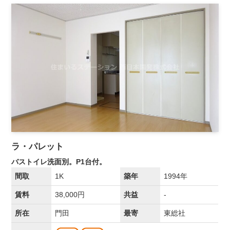
ラ・パレット
バストイレ洗面別。P1台付。
間取
1K
築年
1994年
賃料
38,000円
共益
-
所在
門田
最寄
東総社