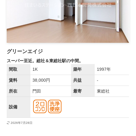
グリーンエイジ
スーパー至近。総社＆東総社駅の中間。
間取
1K
築年
1997年
賃料
38,000円
共益
-
所在
門田
最寄
東総社
設備
2026年7月28日