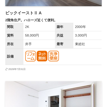
ビックイーストⅡ A
2階角住戸。ハローズ近くて便利。
間取
2K
築年
2000年
賃料
58,000円
共益
3,000円
所在
井手
最寄
東総社
設備
2026年7月31日