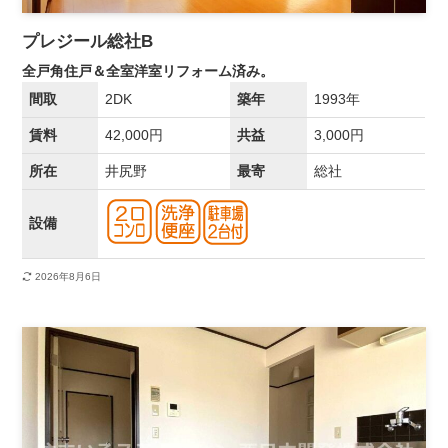
プレジール総社B
全戸角住戸＆全室洋室リフォーム済み。
間取
2DK
築年
1993年
賃料
42,000円
共益
3,000円
所在
井尻野
最寄
総社
設備
2026年8月6日