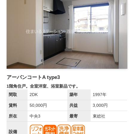
アーバンコートA type3
1階角住戸。全室洋室、浴室新品です。
間取
2DK
築年
1997年
賃料
50,000円
共益
3,000円
所在
中央3
最寄
東総社
設備