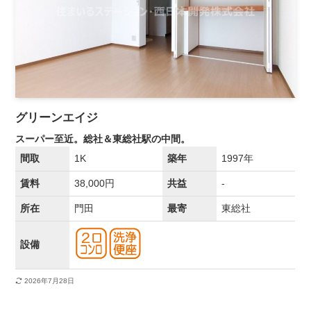
グリーンエイジ
スーパー至近。総社＆東総社駅の中間。
間取
1K
築年
1997年
賃料
38,000円
共益
-
所在
門田
最寄
東総社
設備
2026年7月28日