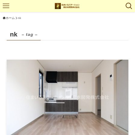
ホーム
nk
nk
– tag –