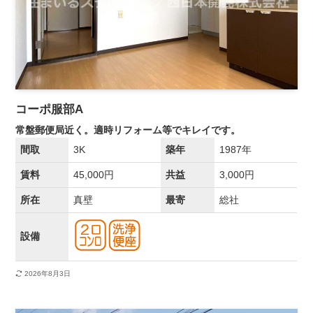
コーポ服部A
常盤郵便局近く。適時リフォーム等でキレイです。
間取
3K
築年
1987年
賃料
45,000円
共益
3,000円
所在
真壁
最寄
総社
設備
2026年8月3日