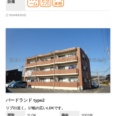
設備
2026年8月3日
バードランド type2
リブ21近く。17帖の広いLDKです。
間取
2LDK
築年
2003年