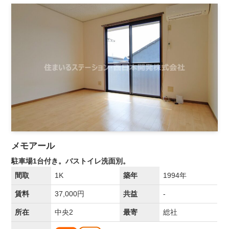
メモアール
駐車場1台付き。バストイレ洗面別。
間取
1K
築年
1994年
賃料
37,000円
共益
-
所在
中央2
最寄
総社