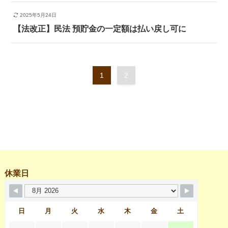
2025年5月24日
【法改正】民法 預貯金の一定額は払い戻し可に
1
2
休業日
日
月
火
水
木
金
土