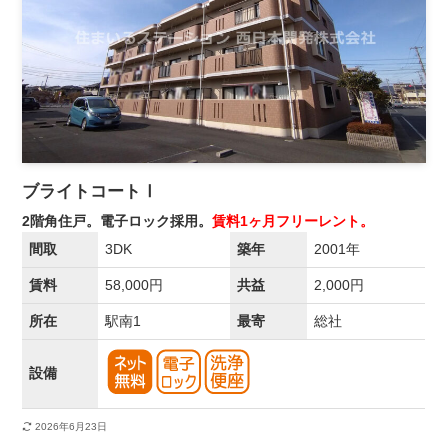
ブライトコートⅠ
2階角住戸。電子ロック採用。
賃料1ヶ月フリーレント。
間取
3DK
築年
2001年
賃料
58,000円
共益
2,000円
所在
駅南1
最寄
総社
設備
2026年6月23日