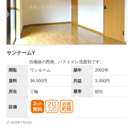
サンテームY
伯備線の西側。バストイレ洗面別です。
間取
ワンルーム
築年
2002年
賃料
38,000円
共益
3,000円
所在
三輪
最寄
総社
設備
2026年7月24日