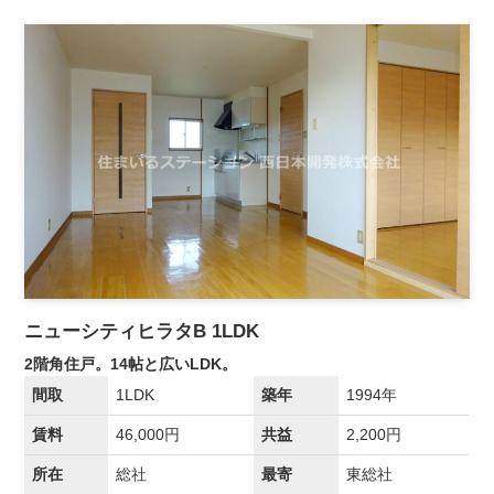
ニューシティヒラタB 1LDK
2階角住戸。14帖と広いLDK。
間取
1LDK
築年
1994年
賃料
46,000円
共益
2,200円
所在
総社
最寄
東総社