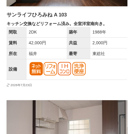
サンライフひろみね A 103
キッチン交換などリフォーム済み。全室洋室南向き。
間取
2DK
築年
1988年
賃料
42,000円
共益
2,000円
所在
福井
最寄
東総社
設備
2026年7月23日