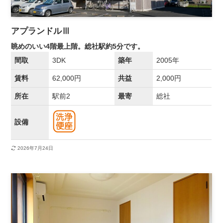
アプランドルⅢ
眺めのいい4階最上階。総社駅約5分です。
間取
3DK
築年
2005年
賃料
62,000円
共益
2,000円
所在
駅前2
最寄
総社
設備
2026年7月24日