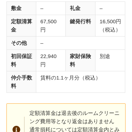
敷金
–
礼金
–
定額清算
67,500
鍵発行料
16,500円
金
円
（税込）
その他
–
初回保証
22,940
家財保険
別途
料
円
料
仲介手数
賃料の1.1ヶ月分（税込）
料
定額清算金は退去後のルームクリーニ
ング費用等となり返金はありません
通常損耗については定額清算金内とみ