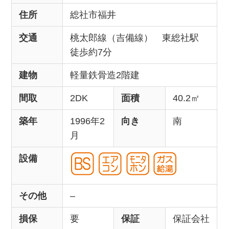
住所
総社市福井
交通
桃太郎線（吉備線） 東総社駅
徒歩約7分
建物
軽量鉄骨造2階建
間取
2DK
面積
40.2㎡
築年
1996年2
向き
南
月
設備
その他
–
損保
要
保証
保証会社