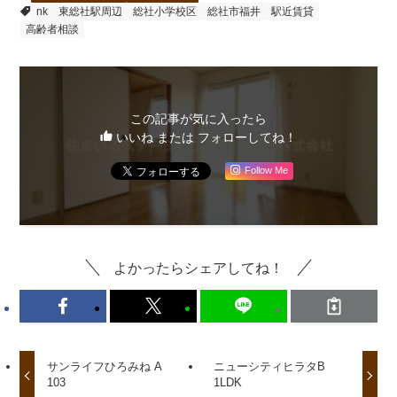
nk
東総社駅周辺
総社小学校区
総社市福井
駅近賃貸
高齢者相談
この記事が気に入ったら
いいね または フォローしてね！
Follow Me
よかったらシェアしてね！
サンライフひろみね A
ニューシティヒラタB
103
1LDK