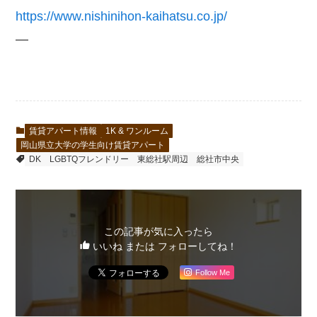
https://www.nishinihon-kaihatsu.co.jp/
—
賃貸アパート情報
1K & ワンルーム
岡山県立大学の学生向け賃貸アパート
DK
LGBTQフレンドリー
東総社駅周辺
総社市中央
この記事が気に入ったら
いいね または フォローしてね！
Follow Me