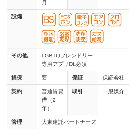
月
設備
その他
LGBTQフレンドリー
専用アプリDL必須
損保
要
保証
保証会社
契約
普通賃貸
取引
一般媒介
借（2
年）
管理
大東建託パートナーズ