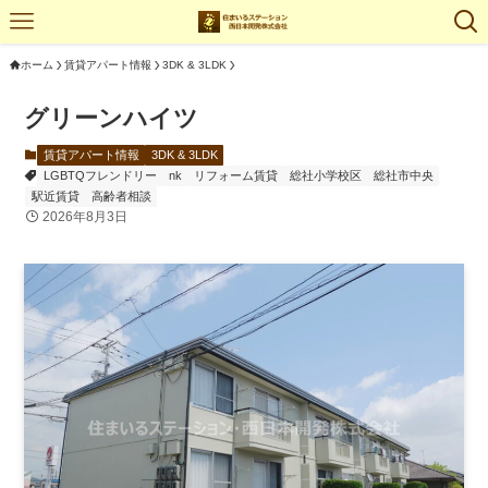
ホーム
賃貸アパート情報
3DK & 3LDK
グリーンハイツ
賃貸アパート情報
3DK & 3LDK
LGBTQフレンドリー
nk
リフォーム賃貸
総社小学校区
総社市中央
駅近賃貸
高齢者相談
2026年8月3日