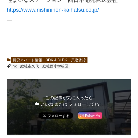
住まいるステーション・西日本開発株式会社
https://www.nishinihon-kaihatsu.co.jp/
—
賃貸アパート情報
3DK & 3LDK
戸建賃貸
nk
総社市久代
総社西小学校区
この記事が気に入ったら
いいね または フォローしてね！
Follow Me