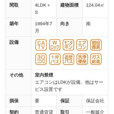
間取
4LDK＋
建物面積
124.04㎡
S
築年
1994年7
向き
南
月
設備
その他
室内禁煙
エアコンはLDKが設備、他はサー
ビス設置です
損保
要
保証
保証会社
契約
普通賃貸
取引
一般媒介