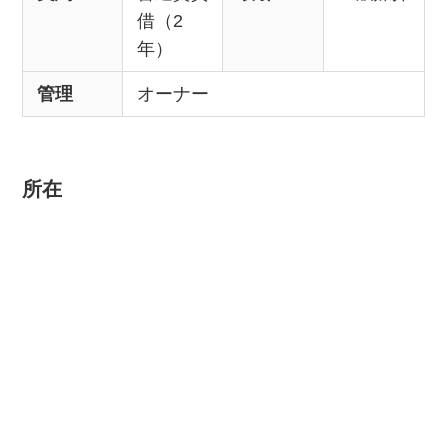
借（2
年）
管理
オーナー
所在