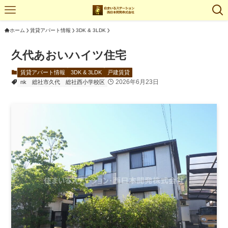
ホーム
賃貸アパート情報
3DK & 3LDK
久代あおいハイツ住宅
賃貸アパート情報
3DK & 3LDK
戸建賃貸
2026年6月23日
nk
総社市久代
総社西小学校区