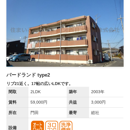
バードランド type2
リブ21近く。17帖の広いLDKです。
間取
2LDK
築年
2003年
賃料
59,000円
共益
3,000円
所在
門田
最寄
総社
設備