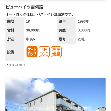
ビューハイツ吉備路
オートロック仕様。バストイレ洗面別です。
間取
1K
築年
1996年
賃料
38,000円
共益
3,000円
所在
中央6
最寄
総社
設備
2026年8月8日