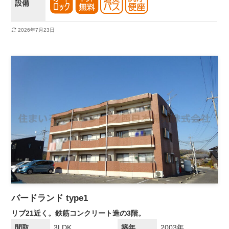
設備
2026年7月23日
バードランド type1
リブ21近く。鉄筋コンクリート造の3階。
間取
3LDK
築年
2003年