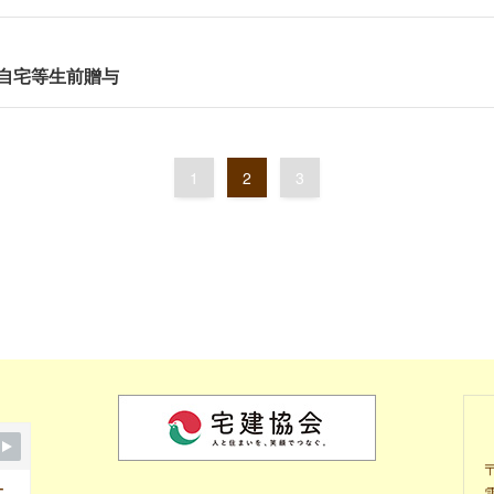
自宅等生前贈与
1
2
3
土
電