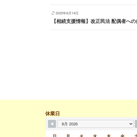
2025年6月14日
【相続支援情報】改正民法 配偶者への
休業日
日
月
火
水
木
金