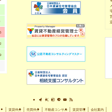
メ
1
8
5
2
9
賃貸仲介
売買仲介
不動産コンサル
賃貸管理
会社案内