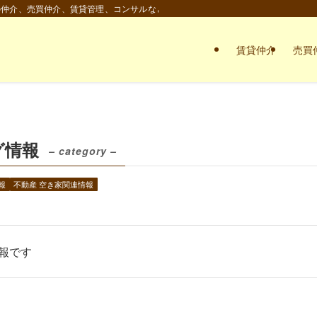
の仲介、売買仲介、賃貸管理、コンサルなど。
賃貸仲介
売買
グ情報
– category –
報
不動産 空き家関連情報
報です