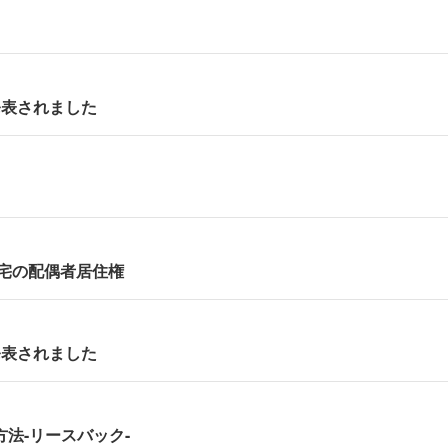
発表されました
宅の配偶者居住権
発表されました
法-リースバック-