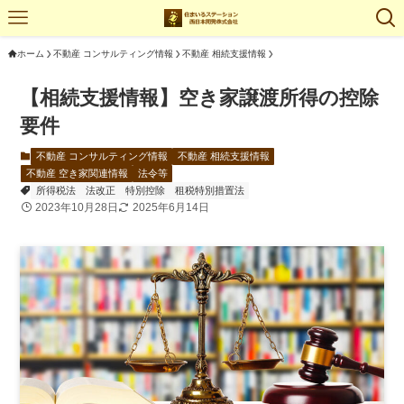
ホーム
不動産 コンサルティング情報
不動産 相続支援情報
【相続支援情報】空き家譲渡所得の控除
要件
不動産 コンサルティング情報
不動産 相続支援情報
不動産 空き家関連情報
法令等
所得税法
法改正
特別控除
租税特別措置法
2023年10月28日
2025年6月14日