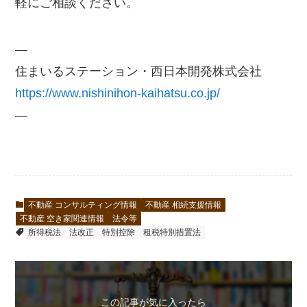
軽にご相談ください。
—
住まいるステーション・西日本開発株式会社
https://www.nishinihon-kaihatsu.co.jp/
—
不動産 コンサルティング情報
不動産 相続支援情報
不動産 空き家関連情報
法令等
所得税法
法改正
特別控除
租税特別措置法
この記事が気に入ったら