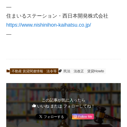
—
住まいるステーション・西日本開発株式会社
https://www.nishinihon-kaihatsu.co.jp/
—
不動産 賃貸関連情報
法令等
民法
法改正
賃貸Howto
この記事が気に入ったら
いいね または フォローしてね！
Follow Me