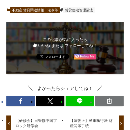
不動産 賃貸関連情報
法令等
賃貸住宅管理業法
この記事が気に入ったら
いいね または フォローしてね！
Follow Me
よかったらシェアしてね！
【研修会】日管協中国ブ
【法改正】民事執行法 財
ロック研修会
産開示手続