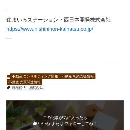
—
住まいるステーション・西日本開発株式会社
https://www.nishinihon-kaihatsu.co.jp/
—
不動産 コンサルティング情報
不動産 相続支援情報
不動産 売買関連情報
所得税法
相続税法
この記事が気に入ったら
いいね または フォローしてね！