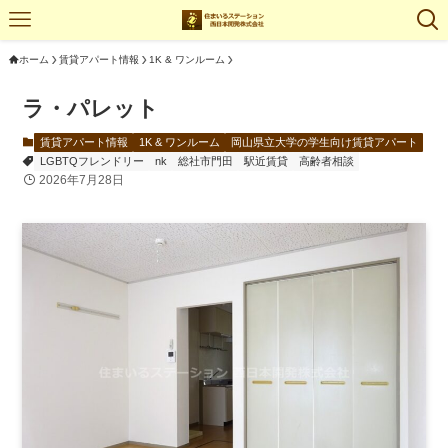
ホーム
賃貸アパート情報
1K & ワンルーム
ラ・パレット
賃貸アパート情報
1K & ワンルーム
岡山県立大学の学生向け賃貸アパート
LGBTQフレンドリー
nk
総社市門田
駅近賃貸
高齢者相談
2026年7月28日