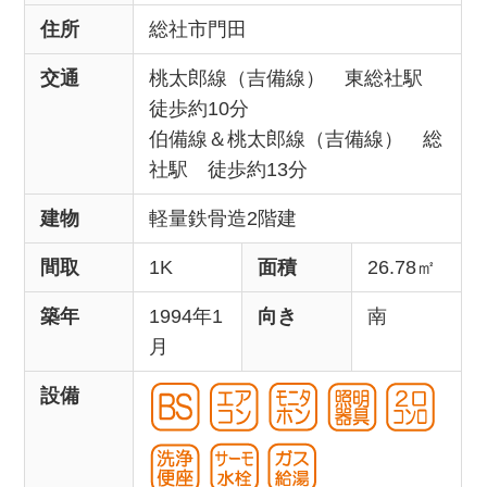
住所
総社市門田
交通
桃太郎線（吉備線） 東総社駅
徒歩約10分
伯備線＆桃太郎線（吉備線） 総
社駅 徒歩約13分
建物
軽量鉄骨造2階建
間取
1K
面積
26.78㎡
築年
1994年1
向き
南
月
設備