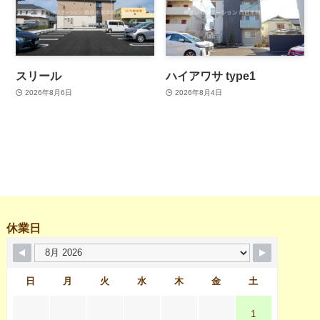
スリール
ハイアワサ type1
2026年8月6日
2026年8月4日
休業日
日
月
火
水
木
金
土
1