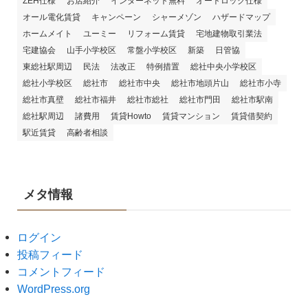
ZEH仕様
お店紹介
インターネット無料
オートロック仕様
オール電化賃貸
キャンペーン
シャーメゾン
ハザードマップ
ホームメイト
ユーミー
リフォーム賃貸
宅地建物取引業法
宅建協会
山手小学校区
常盤小学校区
新築
日管協
東総社駅周辺
民法
法改正
特例措置
総社中央小学校区
総社小学校区
総社市
総社市中央
総社市地頭片山
総社市小寺
総社市真壁
総社市福井
総社市総社
総社市門田
総社市駅南
総社駅周辺
諸費用
賃貸Howto
賃貸マンション
賃貸借契約
駅近賃貸
高齢者相談
メタ情報
ログイン
投稿フィード
コメントフィード
WordPress.org