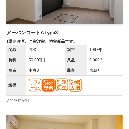
アーバンコートA type3
1階角住戸。全室洋室、浴室新品です。
間取
2DK
築年
1997年
賃料
50,000円
共益
3,000円
所在
中央3
最寄
東総社
設備
2026年8月6日