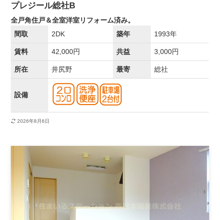
プレジール総社B
全戸角住戸＆全室洋室リフォーム済み。
間取
2DK
築年
1993年
賃料
42,000円
共益
3,000円
所在
井尻野
最寄
総社
設備
2026年8月6日