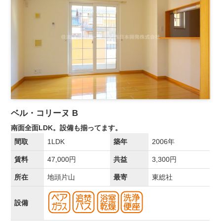
ベル・コリーヌ B
南面全面LDK。設備も揃ってます。
間取
1LDK
築年
2006年
賃料
47,000円
共益
3,300円
所在
地頭片山
最寄
東総社
設備